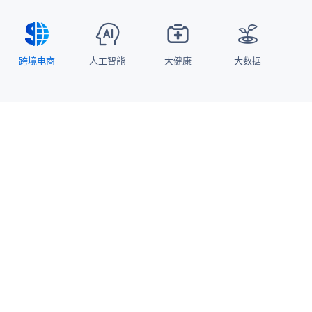
跨境电商
人工智能
大健康
大数据
跨境电商
主营亚马逊、eBay、Shopee等国际主流平台，是行业内成长最快的企
AI人工智能中心持续投入6年，是业务智能化与自
“AI+线上线下融合”慢病管理模式，与省级三甲专科
跨境电商的“智能中枢”，其数据模型经过集团业务
业之一。专注于宠物用品、床上用品、膜类用品的设计、研发和销售，
动化的核心引擎，可赋能传统产业实现智能化转
特色联动，打造专科专病AI诊疗方案，为浙江省内
实战打磨，在全球市场的复杂场景中验证了稳定性
型。
乡镇居民提供优质家庭医生服务。
与有效性，并服务中小跨境企业。
业务覆盖北美、欧洲、东南亚、中东、日本、澳大利亚等
16个国家和
地区
，成功打造多个知名品牌，获得全球近亿消费者的青睐。