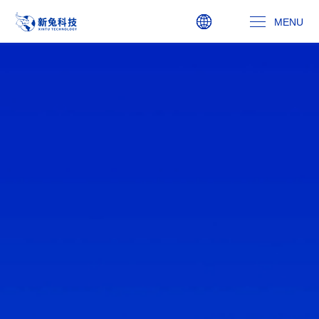
MENU
走进新兔
新兔文化
新闻动态
人力资源
主委信箱
联系我们
0574-85502028
admin@xintutop,com